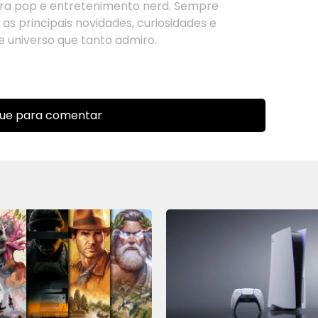
tura pop e entretenimento nerd. Sempre
as principais novidades, curiosidades e
 universo que tanto admiro.
que para comentar
r