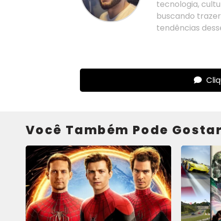
tecnologia, cul
buscando trazer 
tendências desse
Cli
Você Também Pode Gosta