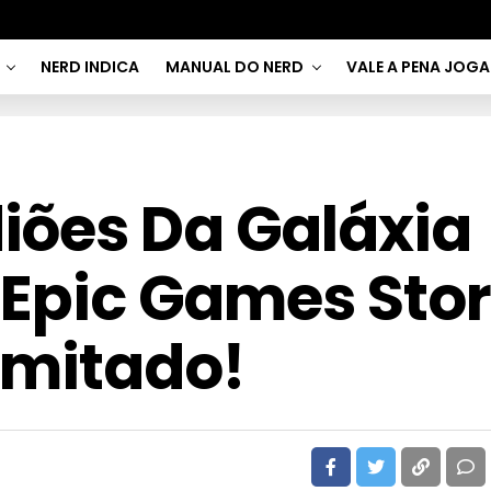
NERD INDICA
MANUAL DO NERD
VALE A PENA JOG
iões Da Galáxia
 Epic Games Sto
imitado!