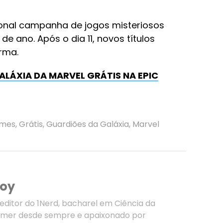
cional campanha de jogos misteriosos
e ano. Após o dia 11, novos títulos
rma.
LÁXIA DA MARVEL GRÁTIS NA EPIC
mes
,
Grátis
,
Guardiões da Galáxia
,
Marvel
doy
editor do 1Nerd, bacharel em Ciência da
mer desde sempre e apaixonado por