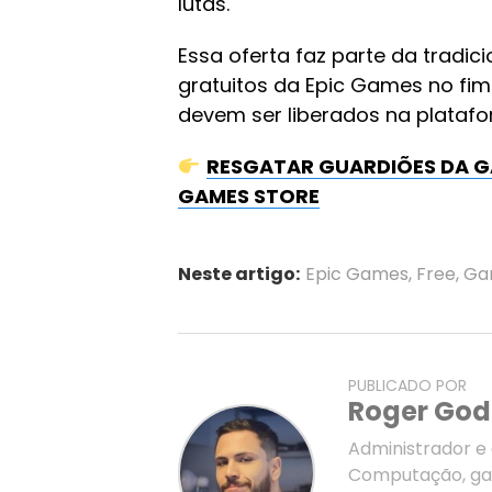
lutas.
Essa oferta faz parte da tradi
gratuitos da Epic Games no fim d
devem ser liberados na platafo
RESGATAR GUARDIÕES DA GA
GAMES STORE
Neste artigo:
Epic Games
,
Free
,
Ga
PUBLICADO POR
Roger Go
Administrador e 
Computação, ga