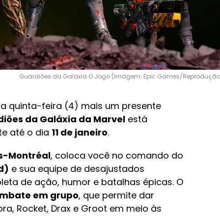
Guardiões da Galáxia O Jogo (Imagem: Epic Games/Reprodução
ta quinta-feira (4) mais um presente
iões da Galáxia da Marvel
está
te até o dia
11 de janeiro
.
s-Montréal
, coloca você no comando do
d)
e sua equipe de desajustados
eta de ação, humor e batalhas épicas. O
mbate em grupo
, que permite dar
ra, Rocket, Drax e Groot em meio às