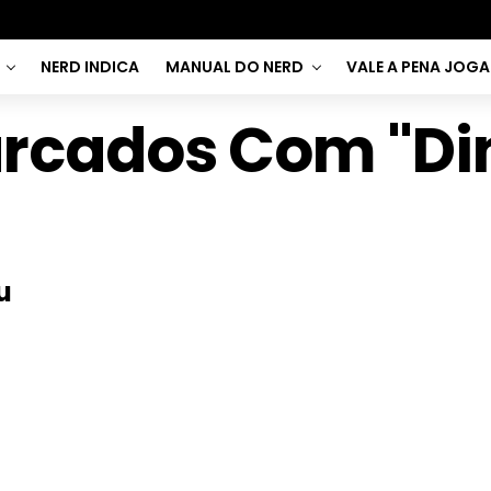
NERD INDICA
MANUAL DO NERD
VALE A PENA JOG
arcados Com "Di
u