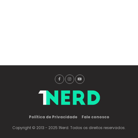
Política de Privacidade
Fale conosco
Copyright © 2013 - 2025 1Nerd. Todos os direitos reservados.