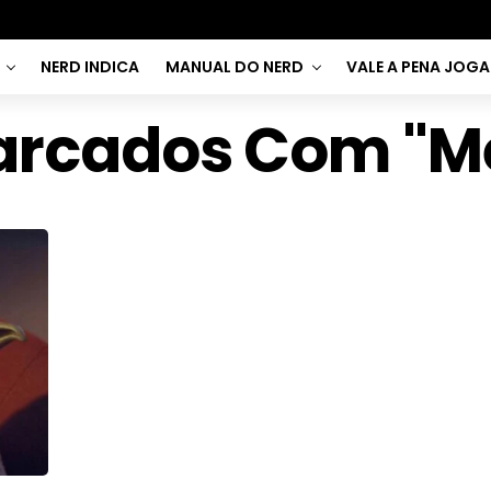
NERD INDICA
MANUAL DO NERD
VALE A PENA JOG
arcados Com "Me