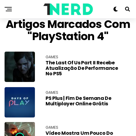
Artigos Marcados Com
"PlayStation 4"
GAMES
The Last Of Us Part II Recebe
Atualização De Performance
No PS5
GAMES
PS Plus | Fim De Semana De
Multiplayer Online Grátis
GAMES
Vídeo Mostra Um Pouco Do