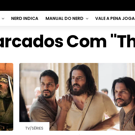
NERD INDICA
MANUAL DO NERD
VALE A PENA JOG
arcados Com "T
TV/SÉRIES