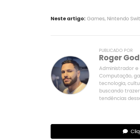
Neste artigo:
Games
,
Nintendo Swi
PUBLICADO POR
Roger Go
Administrador e 
Computação, ga
tecnologia, cul
buscando trazer 
tendências desse
Cli