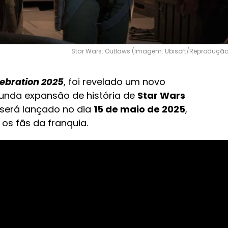
Star Wars: Outlaws (Imagem: Ubisoft/Reprodução
ebration 2025
, foi revelado um novo
gunda expansão de história de
Star Wars
 será lançado no dia
15 de maio de 2025
,
os fãs da franquia.