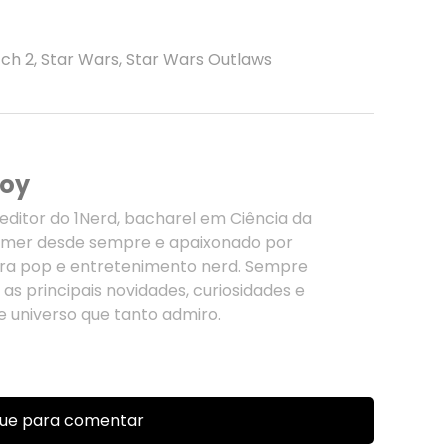
tch 2
,
Star Wars
,
Star Wars Outlaws
doy
editor do 1Nerd, bacharel em Ciência da
mer desde sempre e apaixonado por
tura pop e entretenimento nerd. Sempre
as principais novidades, curiosidades e
 universo que tanto admiro.
que para comentar