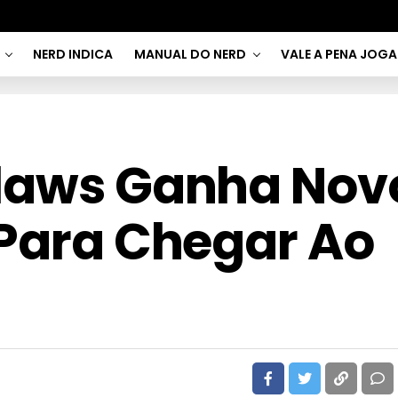
NERD INDICA
MANUAL DO NERD
VALE A PENA JOG
tlaws Ganha Nov
 Para Chegar Ao