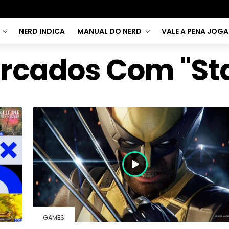
NERD INDICA
MANUAL DO NERD
VALE A PENA JOG
rcados Com "Sta
GAMES