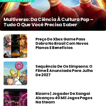
MANUAL DO NERD
Multiverso: Da Ciência À Cultura Pop –
Tudo O Que Você Precisa Saber
Preço Do Xbox Game Pass
Dobra No Brasil Com Novos
Planos E Benefícios
Sequência De Os Simpsons: O
Filme É Anunciada Para Julho
De 2027
Bizarro | Jogador De Xangai
Alcançou 40 Mil Jogos Pagos
Na Steam