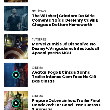
NOTÍCIAS
The Witcher | Criadora Da Série
Comenta Saída De Henry Cavill E
Chegada De Liam Hemsworth
TV/SÉRIES
Marvel Zumbis Já Disponível No
Disney+: Vingadores Infectados E
Apocalipse No MCU
CINEMA
Avatar: Fogo E Cinzas Ganha
Trailer Intenso Com Foco No Clã
Das Cinzas
CINEMA
Prepare Os Lencinhos: Trailer Final
De Wicked: For Good Traz Duetos E
Surpresas