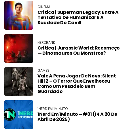
CINEMA
Crítica | Superman Legacy: Entre A
Tentativa De Humanizar E A
Saudade Do Cavill
NERDRANK
Crítica | Jurassic World: Recomeço
— Dinossauros Ou Monstros?
GAMES
Vale A Pena Jogar De Novo: Silent
Hill 2 – O Terror Que Envelheceu
Como Um Pesadelo Bem
Guardado
1NERD EM 1MINUTO
1Nerd Em 1Minuto – #01 (14 A 20 De
Abril De 2025)