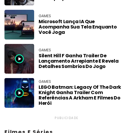
GAMES
Microsoft Lança IA Que
Acompanha Sua Tela Enquanto
Você Joga
GAMES
Silent Hill F Ganha Trailer De
Lançamento Arrepiante E Revela
Detalhes Sombrios Do Jogo
GAMES
LEGO Batman: Legacy Of The Dark
Knight Ganha Trailer Com
Referências A Arkham E Filmes Do
Herói
PUBLICIDADE
Filmes E Séries