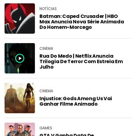
NOTÍCIAS
Batman: Caped Crusader | HBO
Max Anuncia Nova Série Animada
Do Homem-Morcego
CINEMA
Rua Do Medo | Netflix Anuncia
Trilogia De Terror Com Estreia Em
Julho
CINEMA
Injustice: Gods Among Us Vai
Ganhar Filme Animado
GAMES
GTA V Ganha Data De