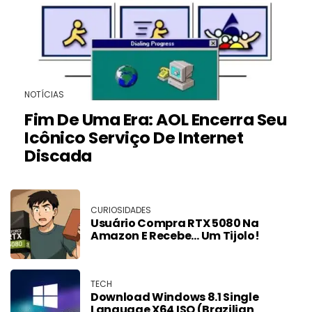
NOTÍCIAS
Fim De Uma Era: AOL Encerra Seu
Icônico Serviço De Internet
Discada
CURIOSIDADES
Usuário Compra RTX 5080 Na
Amazon E Recebe… Um Tijolo!
TECH
Download Windows 8.1 Single
Language X64 ISO (Brazilian