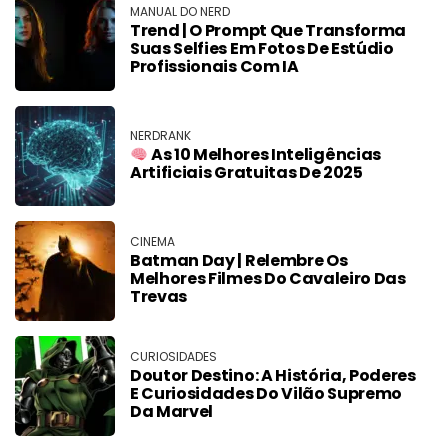
MANUAL DO NERD
Trend | O Prompt Que Transforma
Suas Selfies Em Fotos De Estúdio
Profissionais Com IA
NERDRANK
As 10 Melhores Inteligências
Artificiais Gratuitas De 2025
CINEMA
Batman Day | Relembre Os
Melhores Filmes Do Cavaleiro Das
Trevas
CURIOSIDADES
Doutor Destino: A História, Poderes
E Curiosidades Do Vilão Supremo
Da Marvel